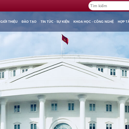
GIỚI THIỆU
ĐÀO TẠO
TIN TỨC - SỰ KIỆN
KHOA HỌC - CÔNG NGHỆ
HỢP T