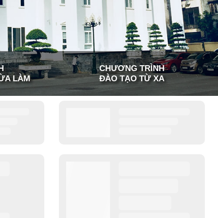
H
CHƯƠNG TRÌNH
ỪA LÀM
ĐÀO TẠO TỪ XA