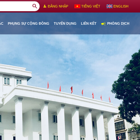
search
person
ĐĂNG NHẬP
TIẾNG VIỆT
ENGLISH
campaign
ÁC
PHỤNG SỰ CỘNG ĐỒNG
TUYỂN DỤNG
LIÊN KẾT
PHÒNG DỊCH