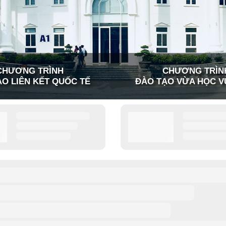
CHƯƠNG TRÌNH
CHƯƠNG TRÌN
O LIÊN KẾT QUỐC TẾ
ĐÀO TẠO VỪA HỌC V