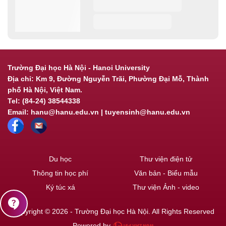
Trường Đại học Hà Nội - Hanoi University
Địa chỉ: Km 9, Đường Nguyễn Trãi, Phường Đại Mỗ, Thành
phố Hà Nội, Việt Nam.
Tel: (84-24) 38544338
Email: hanu@hanu.edu.vn | tuyensinh@hanu.edu.vn
Du học
Thư viện điện tử
Thông tin học phí
Văn bản - Biểu mẫu
Ký túc xá
Thư viện Ảnh - video
contact_support
Copyright © 2026 - Trường Đại học Hà Nội. All Rights Reserved
Powered by