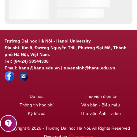
Trường Đại học Hà Nội - Hanoi University
Địa chỉ: Km 9, Đường Nguyễn Trãi, Phường Đại Mỗ, Thành
phố Hà Nội, Việt Nam.
Tel: (84-24) 38544338
Email: hanu@hanu.edu.vn | tuyensinh@hanu.edu.vn
Du học
Thư viện điện tử
Thông tin học phí
Văn bản - Biểu mẫu
Ký túc xá
Thư viện Ảnh - video
contact_support
Copyright © 2026 - Trường Đại học Hà Nội. All Rights Reserved
Powered by