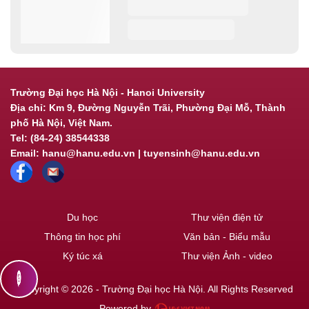
Trường Đại học Hà Nội - Hanoi University
Địa chỉ: Km 9, Đường Nguyễn Trãi, Phường Đại Mỗ, Thành
phố Hà Nội, Việt Nam.
Tel: (84-24) 38544338
Email: hanu@hanu.edu.vn | tuyensinh@hanu.edu.vn
Du học
Thư viện điện tử
Thông tin học phí
Văn bản - Biểu mẫu
Ký túc xá
Thư viện Ảnh - video
contact_support
Copyright © 2026 - Trường Đại học Hà Nội. All Rights Reserved
Powered by