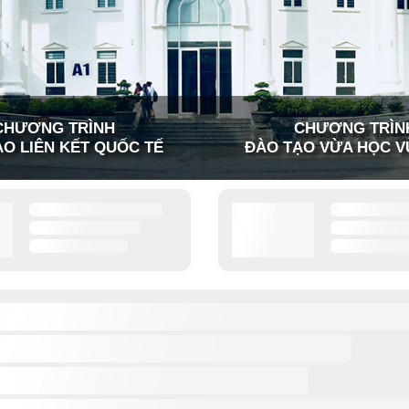
CHƯƠNG TRÌNH
CHƯƠNG TRÌN
O LIÊN KẾT QUỐC TẾ
ĐÀO TẠO VỪA HỌC V