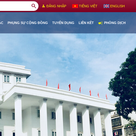
search
person
ĐĂNG NHẬP
TIẾNG VIỆT
ENGLISH
campaign
ÁC
PHỤNG SỰ CỘNG ĐỒNG
TUYỂN DỤNG
LIÊN KẾT
PHÒNG DỊCH