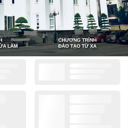
H
CHƯƠNG TRÌNH
ỪA LÀM
ĐÀO TẠO TỪ XA