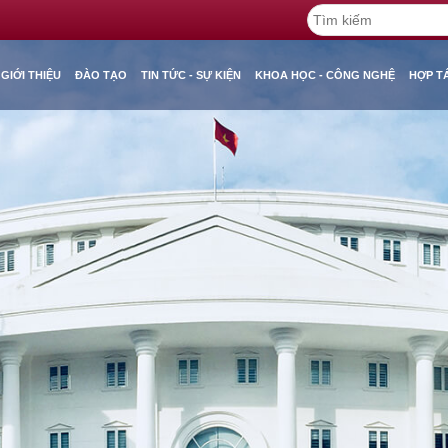
GIỚI THIỆU
ĐÀO TẠO
TIN TỨC - SỰ KIỆN
KHOA HỌC - CÔNG NGHỆ
HỢP T