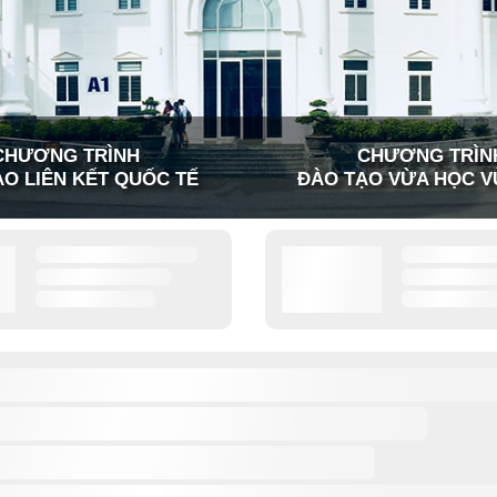
CHƯƠNG TRÌNH
CHƯƠNG TRÌN
O LIÊN KẾT QUỐC TẾ
ĐÀO TẠO VỪA HỌC V