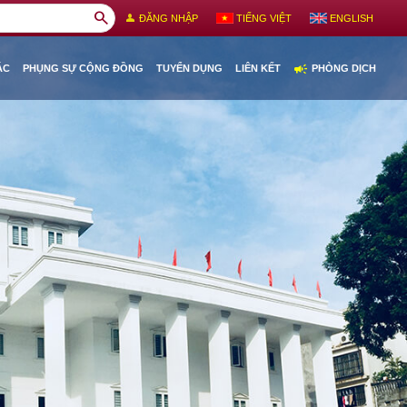
search
person
ĐĂNG NHẬP
TIẾNG VIỆT
ENGLISH
campaign
ÁC
PHỤNG SỰ CỘNG ĐỒNG
TUYỂN DỤNG
LIÊN KẾT
PHÒNG DỊCH