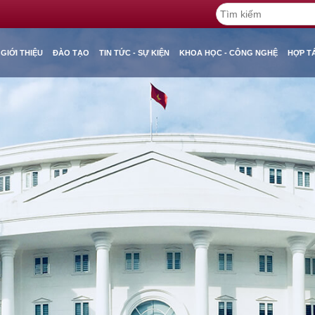
GIỚI THIỆU
ĐÀO TẠO
TIN TỨC - SỰ KIỆN
KHOA HỌC - CÔNG NGHỆ
HỢP T