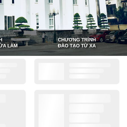
H
CHƯƠNG TRÌNH
ỪA LÀM
ĐÀO TẠO TỪ XA