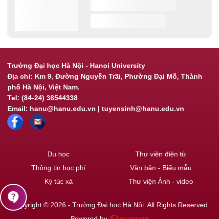
Trường Đại học Hà Nội - Hanoi University
Địa chỉ: Km 9, Đường Nguyễn Trãi, Phường Đại Mỗ, Thành
phố Hà Nội, Việt Nam.
Tel: (84-24) 38544338
Email: hanu@hanu.edu.vn | tuyensinh@hanu.edu.vn
Du học
Thư viện điện tử
Thông tin học phí
Văn bản - Biểu mẫu
Ký túc xá
Thư viện Ảnh - video
contact_support
Copyright © 2026 - Trường Đại học Hà Nội. All Rights Reserved
Powered by