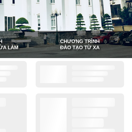
H
CHƯƠNG TRÌNH
ỪA LÀM
ĐÀO TẠO TỪ XA