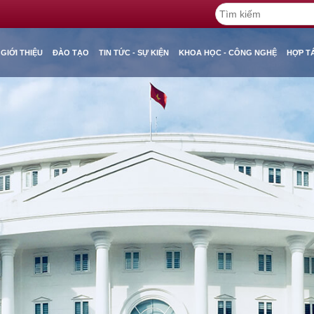
GIỚI THIỆU
ĐÀO TẠO
TIN TỨC - SỰ KIỆN
KHOA HỌC - CÔNG NGHỆ
HỢP T