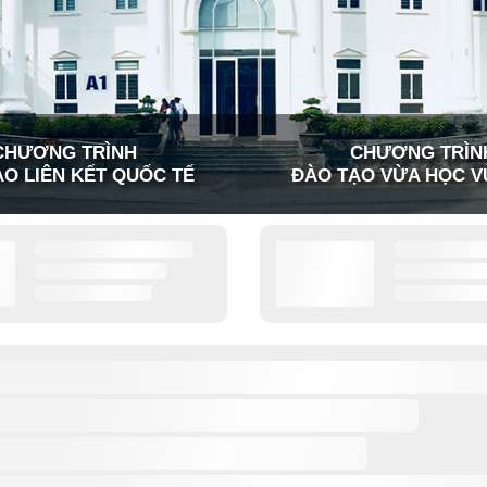
CHƯƠNG TRÌNH
CHƯƠNG TRÌN
O LIÊN KẾT QUỐC TẾ
ĐÀO TẠO VỪA HỌC V