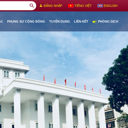
search
person
ĐĂNG NHẬP
TIẾNG VIỆT
ENGLISH
campaign
ÁC
PHỤNG SỰ CỘNG ĐỒNG
TUYỂN DỤNG
LIÊN KẾT
PHÒNG DỊCH