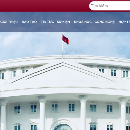
GIỚI THIỆU
ĐÀO TẠO
TIN TỨC - SỰ KIỆN
KHOA HỌC - CÔNG NGHỆ
HỢP T