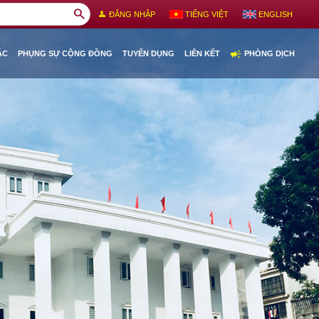
search
person
ĐĂNG NHẬP
TIẾNG VIỆT
ENGLISH
campaign
ÁC
PHỤNG SỰ CỘNG ĐỒNG
TUYỂN DỤNG
LIÊN KẾT
PHÒNG DỊCH