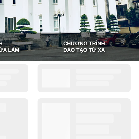
H
CHƯƠNG TRÌNH
ỪA LÀM
ĐÀO TẠO TỪ XA