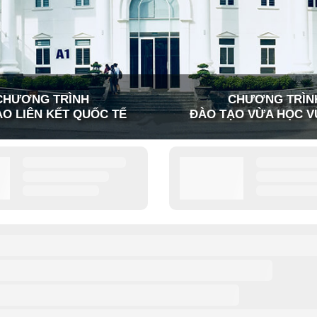
CHƯƠNG TRÌNH
CHƯƠNG TRÌN
O LIÊN KẾT QUỐC TẾ
ĐÀO TẠO VỪA HỌC V