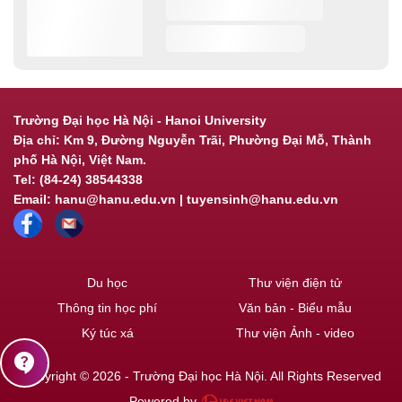
Trường Đại học Hà Nội - Hanoi University
Địa chỉ: Km 9, Đường Nguyễn Trãi, Phường Đại Mỗ, Thành
phố Hà Nội, Việt Nam.
Tel: (84-24) 38544338
Email: hanu@hanu.edu.vn | tuyensinh@hanu.edu.vn
Du học
Thư viện điện tử
Thông tin học phí
Văn bản - Biểu mẫu
Ký túc xá
Thư viện Ảnh - video
contact_support
Copyright © 2026 - Trường Đại học Hà Nội. All Rights Reserved
Powered by