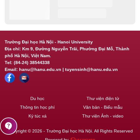
Trường Đại học Hà Nội - Hanoi University
Địa chỉ: Km 9, Đường Nguyễn Trãi, Phường Đại Mỗ, Thành
phố Hà Nội, Việt Nam.
Tel: (84-24) 38544338
Email: hanu@hanu.edu.vn | tuyensinh@hanu.edu.vn
Du học
Thư viện điện tử
Thông tin học phí
Văn bản - Biểu mẫu
Ký túc xá
Thư viện Ảnh - video
contact_support
Copyright © 2026 - Trường Đại học Hà Nội. All Rights Reserved
Powered by