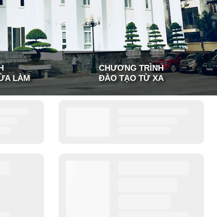
H
CHƯƠNG TRÌNH
ỪA LÀM
ĐÀO TẠO TỪ XA