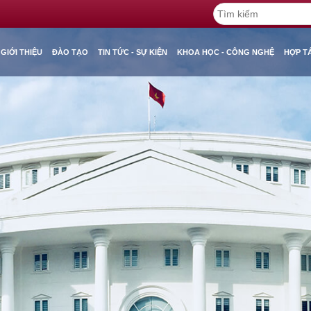
GIỚI THIỆU
ĐÀO TẠO
TIN TỨC - SỰ KIỆN
KHOA HỌC - CÔNG NGHỆ
HỢP T