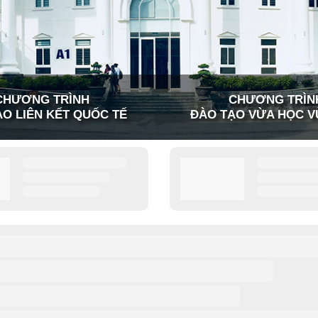
CHƯƠNG TRÌNH
CHƯƠNG TRÌN
O LIÊN KẾT QUỐC TẾ
ĐÀO TẠO VỪA HỌC V