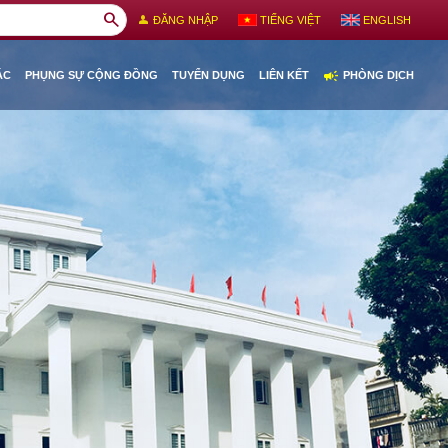
search
person
ĐĂNG NHẬP
TIẾNG VIỆT
ENGLISH
campaign
ÁC
PHỤNG SỰ CỘNG ĐỒNG
TUYỂN DỤNG
LIÊN KẾT
PHÒNG DỊCH