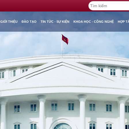
GIỚI THIỆU
ĐÀO TẠO
TIN TỨC - SỰ KIỆN
KHOA HỌC - CÔNG NGHỆ
HỢP T