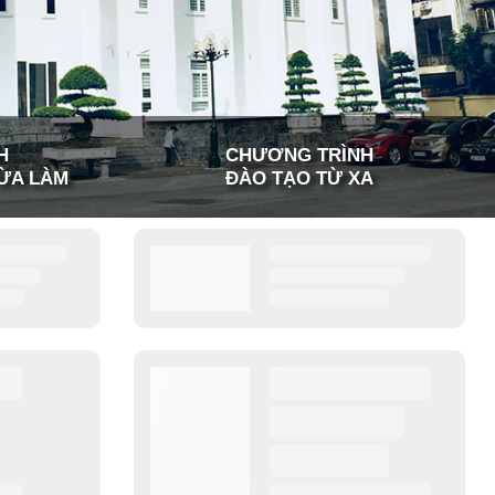
H
CHƯƠNG TRÌNH
ỪA LÀM
ĐÀO TẠO TỪ XA