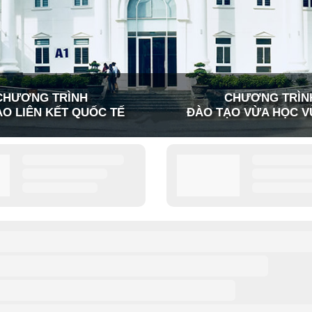
CHƯƠNG TRÌNH
CHƯƠNG TRÌN
O LIÊN KẾT QUỐC TẾ
ĐÀO TẠO VỪA HỌC V