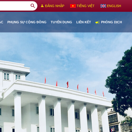
search
person
ĐĂNG NHẬP
TIẾNG VIỆT
ENGLISH
campaign
ÁC
PHỤNG SỰ CỘNG ĐỒNG
TUYỂN DỤNG
LIÊN KẾT
PHÒNG DỊCH