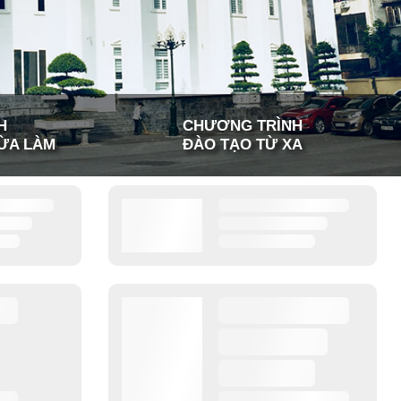
H
CHƯƠNG TRÌNH
ỪA LÀM
ĐÀO TẠO TỪ XA