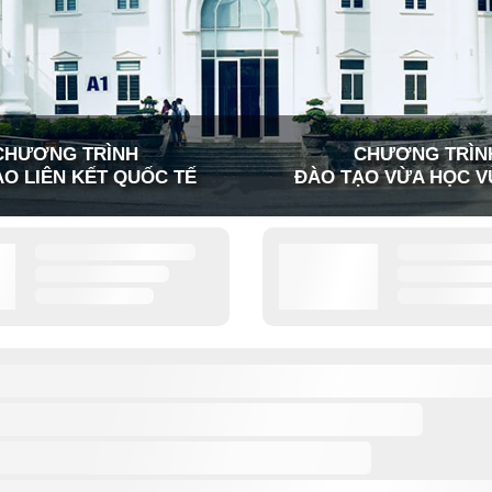
CHƯƠNG TRÌNH
CHƯƠNG TRÌN
O LIÊN KẾT QUỐC TẾ
ĐÀO TẠO VỪA HỌC V