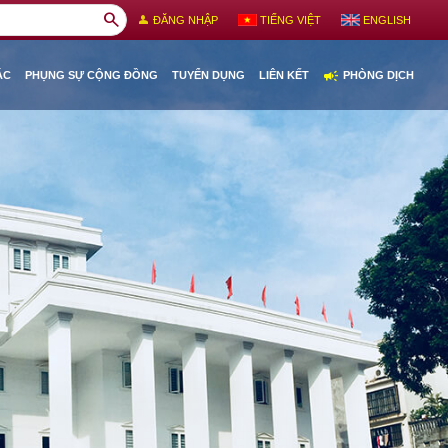
search
person
ĐĂNG NHẬP
TIẾNG VIỆT
ENGLISH
campaign
ÁC
PHỤNG SỰ CỘNG ĐỒNG
TUYỂN DỤNG
LIÊN KẾT
PHÒNG DỊCH