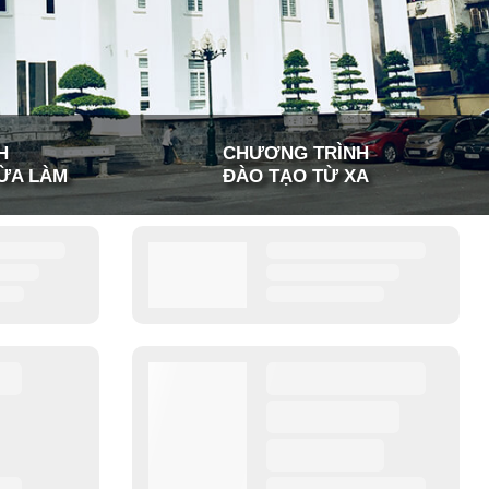
H
CHƯƠNG TRÌNH
ỪA LÀM
ĐÀO TẠO TỪ XA