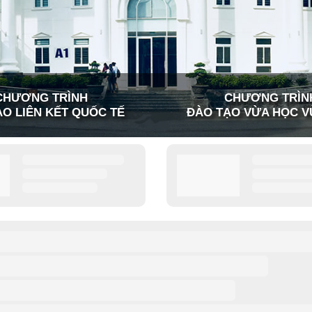
CHƯƠNG TRÌNH
CHƯƠNG TRÌN
O LIÊN KẾT QUỐC TẾ
ĐÀO TẠO VỪA HỌC V