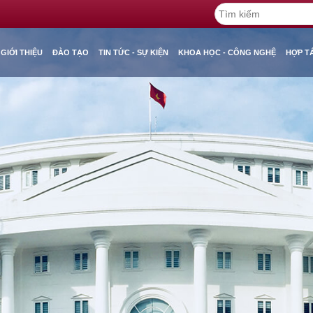
GIỚI THIỆU
ĐÀO TẠO
TIN TỨC - SỰ KIỆN
KHOA HỌC - CÔNG NGHỆ
HỢP T