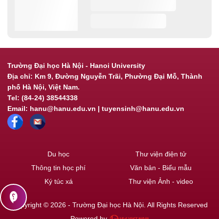
Trường Đại học Hà Nội - Hanoi University
Địa chỉ: Km 9, Đường Nguyễn Trãi, Phường Đại Mỗ, Thành
phố Hà Nội, Việt Nam.
Tel: (84-24) 38544338
Email: hanu@hanu.edu.vn | tuyensinh@hanu.edu.vn
Du học
Thư viện điện tử
Thông tin học phí
Văn bản - Biểu mẫu
Ký túc xá
Thư viện Ảnh - video
contact_support
Copyright © 2026 - Trường Đại học Hà Nội. All Rights Reserved
Powered by