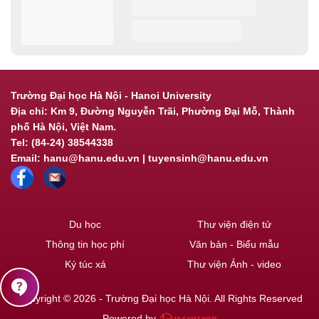
Trường Đại học Hà Nội - Hanoi University
Địa chỉ: Km 9, Đường Nguyễn Trãi, Phường Đại Mỗ, Thành
phố Hà Nội, Việt Nam.
Tel: (84-24) 38544338
Email: hanu@hanu.edu.vn | tuyensinh@hanu.edu.vn
Du học
Thư viện điện tử
Thông tin học phí
Văn bản - Biểu mẫu
Ký túc xá
Thư viện Ảnh - video
contact_support
Copyright © 2026 - Trường Đại học Hà Nội. All Rights Reserved
Powered by