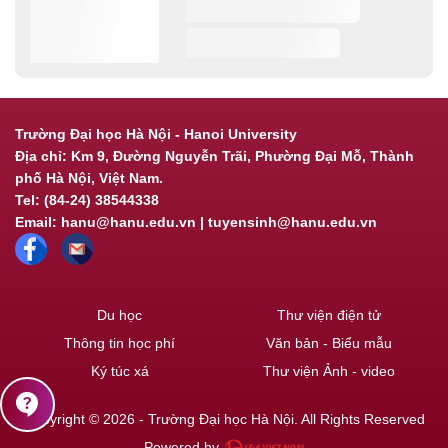
Trường Đại học Hà Nội - Hanoi University
Địa chỉ: Km 9, Đường Nguyễn Trãi, Phường Đại Mỗ, Thành
phố Hà Nội, Việt Nam.
Tel: (84-24) 38544338
Email: hanu@hanu.edu.vn | tuyensinh@hanu.edu.vn
Du học
Thư viện điện tử
Thông tin học phí
Văn bản - Biểu mẫu
Ký túc xá
Thư viện Ảnh - video
contact_support
Copyright © 2026 - Trường Đại học Hà Nội. All Rights Reserved
Powered by