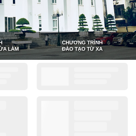
H
CHƯƠNG TRÌNH
ỪA LÀM
ĐÀO TẠO TỪ XA