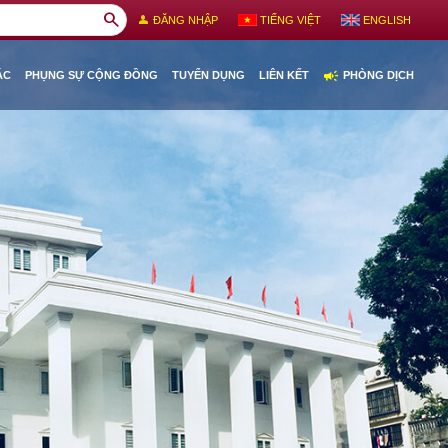
search
person
ĐĂNG NHẬP
TIẾNG VIỆT
ENGLISH
campaign
ÁC
PHỤNG SỰ CỘNG ĐỒNG
TUYỂN DỤNG
LIÊN KẾT
PHÒNG DỊCH