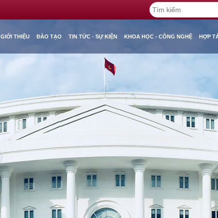
GIỚI THIỆU
ĐÀO TẠO
TIN TỨC - SỰ KIỆN
KHOA HỌC - CÔNG NGHỆ
HỢP T