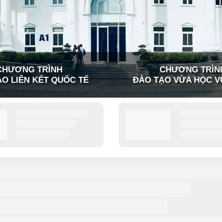
CHƯƠNG TRÌNH
CHƯƠNG TRÌN
O LIÊN KẾT QUỐC TẾ
ĐÀO TẠO VỪA HỌC V