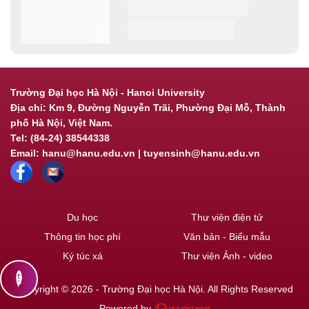
Trường Đại học Hà Nội - Hanoi University
Địa chỉ: Km 9, Đường Nguyễn Trãi, Phường Đại Mỗ, Thành
phố Hà Nội, Việt Nam.
Tel: (84-24) 38544338
Email: hanu@hanu.edu.vn | tuyensinh@hanu.edu.vn
Du học
Thư viện điện tử
Thông tin học phí
Văn bản - Biểu mẫu
Ký túc xá
Thư viện Ảnh - video
contact_support
Copyright © 2026 - Trường Đại học Hà Nội. All Rights Reserved
Powered by