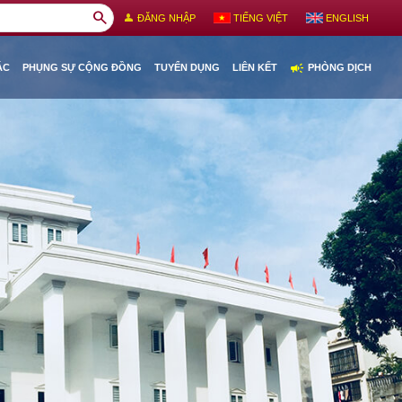
search
person
ĐĂNG NHẬP
TIẾNG VIỆT
ENGLISH
campaign
ÁC
PHỤNG SỰ CỘNG ĐỒNG
TUYỂN DỤNG
LIÊN KẾT
PHÒNG DỊCH