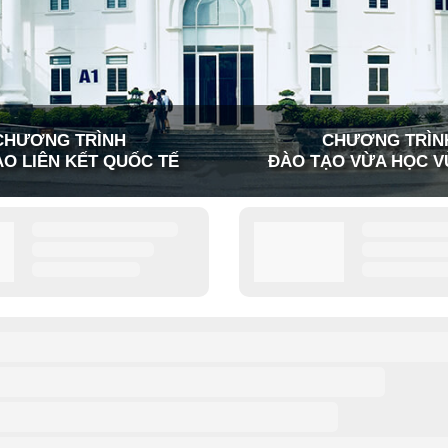
CHƯƠNG TRÌNH
CHƯƠNG TRÌN
O LIÊN KẾT QUỐC TẾ
ĐÀO TẠO VỪA HỌC V