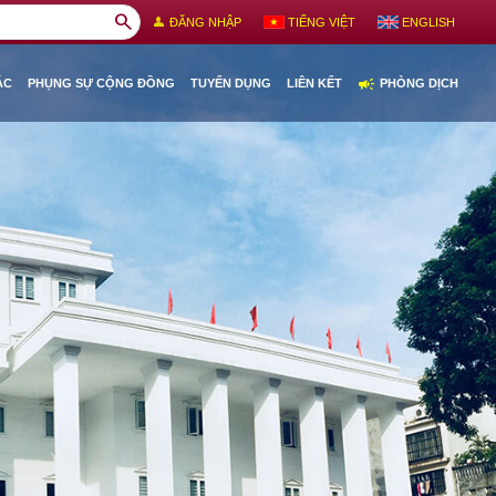
search
person
ĐĂNG NHẬP
TIẾNG VIỆT
ENGLISH
campaign
ÁC
PHỤNG SỰ CỘNG ĐỒNG
TUYỂN DỤNG
LIÊN KẾT
PHÒNG DỊCH