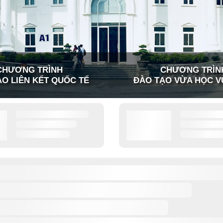
CHƯƠNG TRÌNH
CHƯƠNG TRÌN
O LIÊN KẾT QUỐC TẾ
ĐÀO TẠO VỪA HỌC V