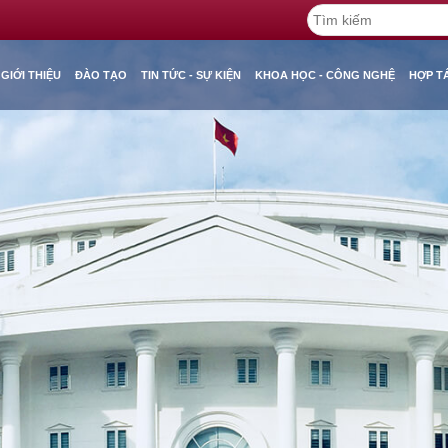
GIỚI THIỆU
ĐÀO TẠO
TIN TỨC - SỰ KIỆN
KHOA HỌC - CÔNG NGHỆ
HỢP T