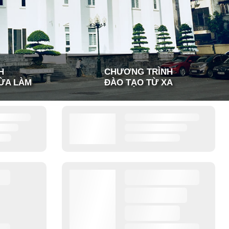
H
CHƯƠNG TRÌNH
ỪA LÀM
ĐÀO TẠO TỪ XA