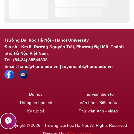
Trường Đại học Hà Nội - Hanoi University
Địa chỉ: Km 9, Đường Nguyễn Trãi, Phường Đại Mỗ, Thành
phố Hà Nội, Việt Nam.
Tel: (84-24) 38544338
Email: hanu@hanu.edu.vn | tuyensinh@hanu.edu.vn
Du học
Thư viện điện tử
Thông tin học phí
Văn bản - Biểu mẫu
Ký túc xá
Thư viện Ảnh - video
contact_support
Copyright © 2026 - Trường Đại học Hà Nội. All Rights Reserved
Powered by