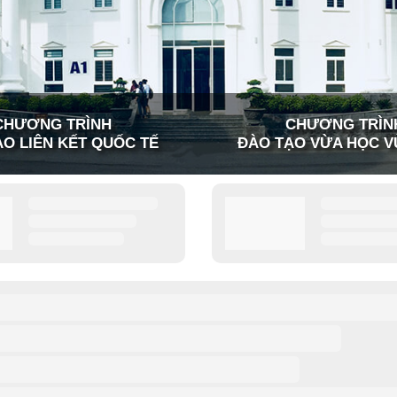
CHƯƠNG TRÌNH
CHƯƠNG TRÌN
O LIÊN KẾT QUỐC TẾ
ĐÀO TẠO VỪA HỌC V