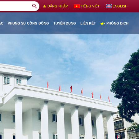
search
person
ĐĂNG NHẬP
TIẾNG VIỆT
ENGLISH
campaign
ÁC
PHỤNG SỰ CỘNG ĐỒNG
TUYỂN DỤNG
LIÊN KẾT
PHÒNG DỊCH