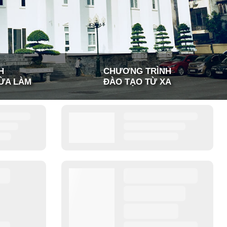
H
CHƯƠNG TRÌNH
ỪA LÀM
ĐÀO TẠO TỪ XA