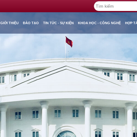
GIỚI THIỆU
ĐÀO TẠO
TIN TỨC - SỰ KIỆN
KHOA HỌC - CÔNG NGHỆ
HỢP T