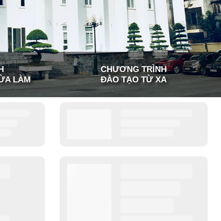
H
CHƯƠNG TRÌNH
ỪA LÀM
ĐÀO TẠO TỪ XA