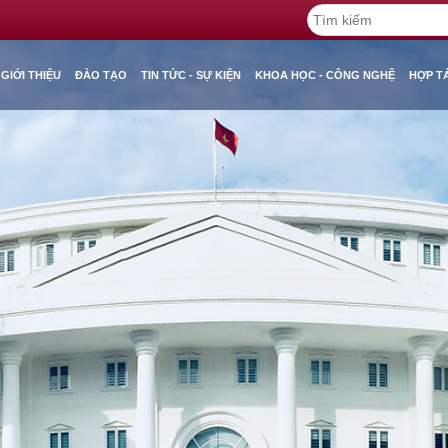
GIỚI THIỆU
ĐÀO TẠO
TIN TỨC - SỰ KIỆN
KHOA HỌC - CÔNG NGHỆ
HỢP T