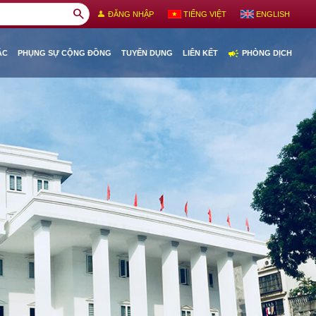
search
person
ĐĂNG NHẬP
TIẾNG VIỆT
ENGLISH
campaign
ÁC
PHỤNG SỰ CỘNG ĐỒNG
TUYỂN DỤNG
LIÊN KẾT
PHÒNG DỊCH