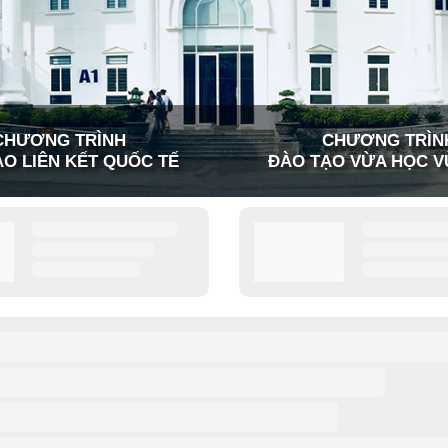
CHƯƠNG TRÌNH
CHƯƠNG TRÌN
O LIÊN KẾT QUỐC TẾ
ĐÀO TẠO VỪA HỌC V