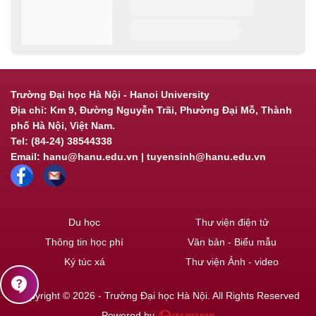
Trường Đại học Hà Nội - Hanoi University
Địa chỉ: Km 9, Đường Nguyễn Trãi, Phường Đại Mỗ, Thành
phố Hà Nội, Việt Nam.
Tel: (84-24) 38544338
Email: hanu@hanu.edu.vn | tuyensinh@hanu.edu.vn
Du học
Thư viện điện tử
Thông tin học phí
Văn bản - Biểu mẫu
Ký túc xá
Thư viện Ảnh - video
contact_support
Copyright © 2026 - Trường Đại học Hà Nội. All Rights Reserved
Powered by