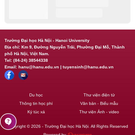
Trường Đại học Hà Nội - Hanoi University
Địa chỉ: Km 9, Đường Nguyễn Trãi, Phường Đại Mỗ, Thành
phố Hà Nội, Việt Nam.
Tel: (84-24) 38544338
Email: hanu@hanu.edu.vn | tuyensinh@hanu.edu.vn
Du học
Thư viện điện tử
Thông tin học phí
Văn bản - Biểu mẫu
Ký túc xá
Thư viện Ảnh - video
contact_support
Copyright © 2026 - Trường Đại học Hà Nội. All Rights Reserved
Powered by