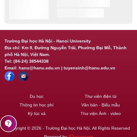
Trường Đại học Hà Nội - Hanoi University
Địa chỉ: Km 9, Đường Nguyễn Trãi, Phường Đại Mỗ, Thành
phố Hà Nội, Việt Nam.
Tel: (84-24) 38544338
Email: hanu@hanu.edu.vn | tuyensinh@hanu.edu.vn
Du học
Thư viện điện tử
Thông tin học phí
Văn bản - Biểu mẫu
Ký túc xá
Thư viện Ảnh - video
contact_support
Copyright © 2026 - Trường Đại học Hà Nội. All Rights Reserved
Powered by