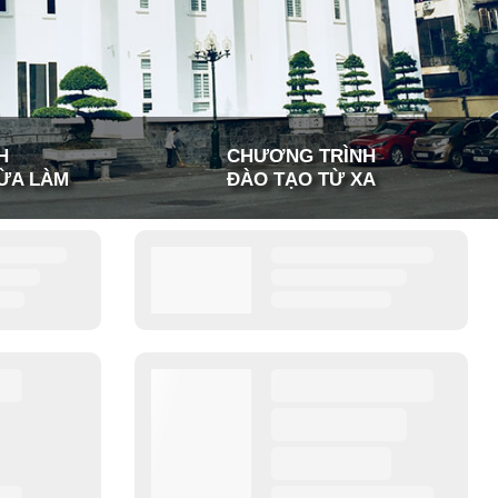
H
CHƯƠNG TRÌNH
ỪA LÀM
ĐÀO TẠO TỪ XA