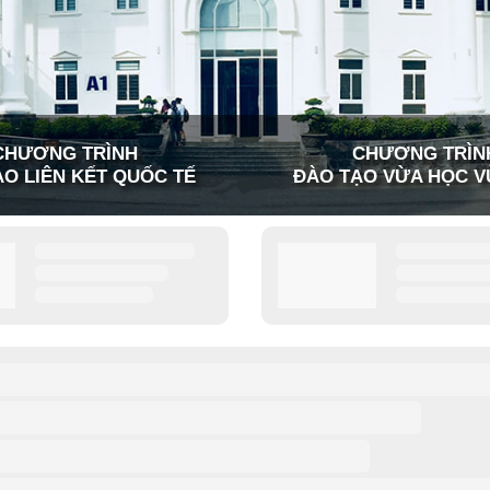
CHƯƠNG TRÌNH
CHƯƠNG TRÌN
O LIÊN KẾT QUỐC TẾ
ĐÀO TẠO VỪA HỌC V