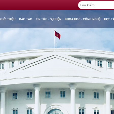
GIỚI THIỆU
ĐÀO TẠO
TIN TỨC - SỰ KIỆN
KHOA HỌC - CÔNG NGHỆ
HỢP T