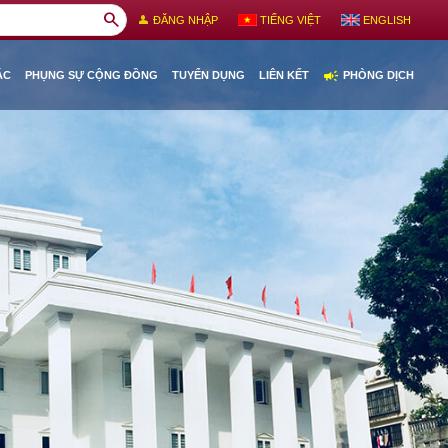
search
person
ĐĂNG NHẬP
TIẾNG VIỆT
ENGLISH
campaign
ÁC
PHỤNG SỰ CỘNG ĐỒNG
TUYỂN DỤNG
LIÊN KẾT
PHÒNG DỊCH