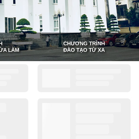
H
CHƯƠNG TRÌNH
ỪA LÀM
ĐÀO TẠO TỪ XA