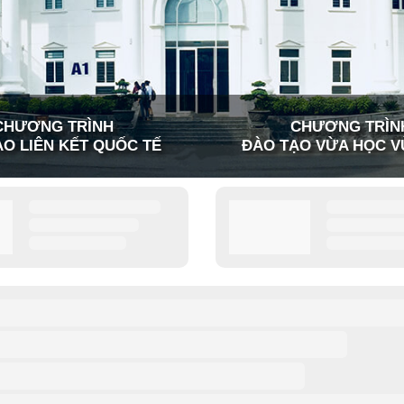
CHƯƠNG TRÌNH
CHƯƠNG TRÌN
O LIÊN KẾT QUỐC TẾ
ĐÀO TẠO VỪA HỌC V