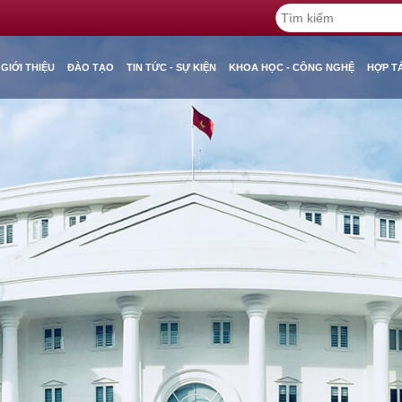
GIỚI THIỆU
ĐÀO TẠO
TIN TỨC - SỰ KIỆN
KHOA HỌC - CÔNG NGHỆ
HỢP T