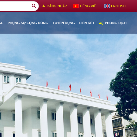
search
person
ĐĂNG NHẬP
TIẾNG VIỆT
ENGLISH
campaign
ÁC
PHỤNG SỰ CỘNG ĐỒNG
TUYỂN DỤNG
LIÊN KẾT
PHÒNG DỊCH