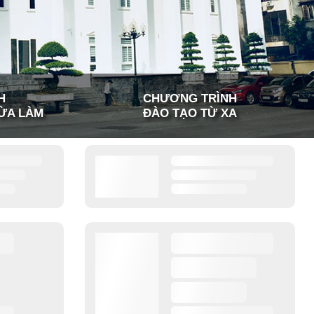
H
CHƯƠNG TRÌNH
ỪA LÀM
ĐÀO TẠO TỪ XA