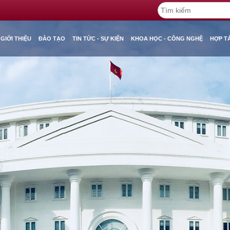
GIỚI THIỆU
ĐÀO TẠO
TIN TỨC - SỰ KIỆN
KHOA HỌC - CÔNG NGHỆ
HỢP T