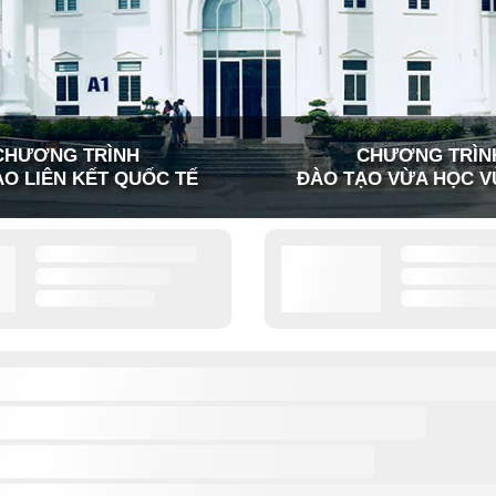
CHƯƠNG TRÌNH
CHƯƠNG TRÌN
O LIÊN KẾT QUỐC TẾ
ĐÀO TẠO VỪA HỌC V