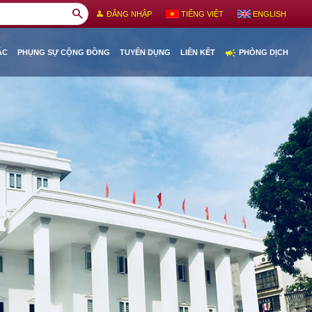
search
person
ĐĂNG NHẬP
TIẾNG VIỆT
ENGLISH
campaign
ÁC
PHỤNG SỰ CỘNG ĐỒNG
TUYỂN DỤNG
LIÊN KẾT
PHÒNG DỊCH