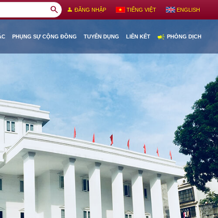
search
person
ĐĂNG NHẬP
TIẾNG VIỆT
ENGLISH
campaign
ÁC
PHỤNG SỰ CỘNG ĐỒNG
TUYỂN DỤNG
LIÊN KẾT
PHÒNG DỊCH