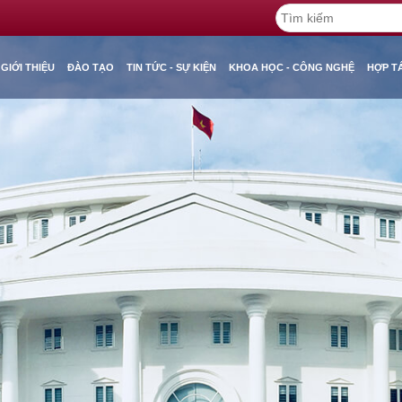
GIỚI THIỆU
ĐÀO TẠO
TIN TỨC - SỰ KIỆN
KHOA HỌC - CÔNG NGHỆ
HỢP T