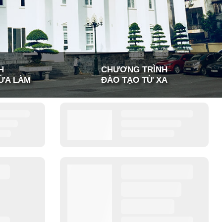
H
CHƯƠNG TRÌNH
ỪA LÀM
ĐÀO TẠO TỪ XA