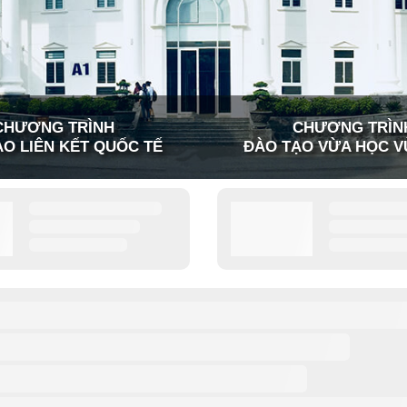
CHƯƠNG TRÌNH
CHƯƠNG TRÌN
O LIÊN KẾT QUỐC TẾ
ĐÀO TẠO VỪA HỌC V