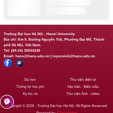
Trường Đại học Hà Nội - Hanoi University
Địa chỉ: Km 9, Đường Nguyễn Trãi, Phường Đại Mỗ, Thành
phố Hà Nội, Việt Nam.
Tel: (84-24) 38544338
Email: hanu@hanu.edu.vn | tuyensinh@hanu.edu.vn
Du học
Thư viện điện tử
Thông tin học phí
Văn bản - Biểu mẫu
Ký túc xá
Thư viện Ảnh - video
contact_support
Copyright © 2026 - Trường Đại học Hà Nội. All Rights Reserved
Powered by