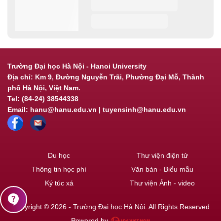
Trường Đại học Hà Nội - Hanoi University
Địa chỉ: Km 9, Đường Nguyễn Trãi, Phường Đại Mỗ, Thành
phố Hà Nội, Việt Nam.
Tel: (84-24) 38544338
Email: hanu@hanu.edu.vn | tuyensinh@hanu.edu.vn
Du học
Thư viện điện tử
Thông tin học phí
Văn bản - Biểu mẫu
Ký túc xá
Thư viện Ảnh - video
contact_support
Copyright © 2026 - Trường Đại học Hà Nội. All Rights Reserved
Powered by