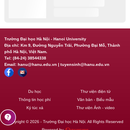
Trường Đại học Hà Nội - Hanoi University
Địa chỉ: Km 9, Đường Nguyễn Trãi, Phường Đại Mỗ, Thành
phố Hà Nội, Việt Nam.
Tel: (84-24) 38544338
Email: hanu@hanu.edu.vn | tuyensinh@hanu.edu.vn
Du học
Thư viện điện tử
Thông tin học phí
Văn bản - Biểu mẫu
Ký túc xá
Thư viện Ảnh - video
contact_support
Copyright © 2026 - Trường Đại học Hà Nội. All Rights Reserved
Powered by