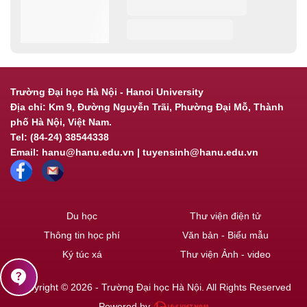
Trường Đại học Hà Nội - Hanoi University
Địa chỉ: Km 9, Đường Nguyễn Trãi, Phường Đại Mỗ, Thành
phố Hà Nội, Việt Nam.
Tel: (84-24) 38544338
Email: hanu@hanu.edu.vn | tuyensinh@hanu.edu.vn
Du học
Thư viện điện tử
Thông tin học phí
Văn bản - Biểu mẫu
Ký túc xá
Thư viện Ảnh - video
contact_support
Copyright © 2026 - Trường Đại học Hà Nội. All Rights Reserved
Powered by