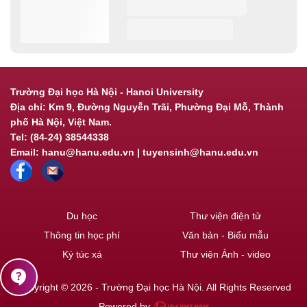
Trường Đại học Hà Nội - Hanoi University
Địa chỉ: Km 9, Đường Nguyễn Trãi, Phường Đại Mỗ, Thành
phố Hà Nội, Việt Nam.
Tel: (84-24) 38544338
Email: hanu@hanu.edu.vn | tuyensinh@hanu.edu.vn
Du học
Thư viện điện tử
Thông tin học phí
Văn bản - Biểu mẫu
Ký túc xá
Thư viện Ảnh - video
contact_support
Copyright © 2026 - Trường Đại học Hà Nội. All Rights Reserved
Powered by