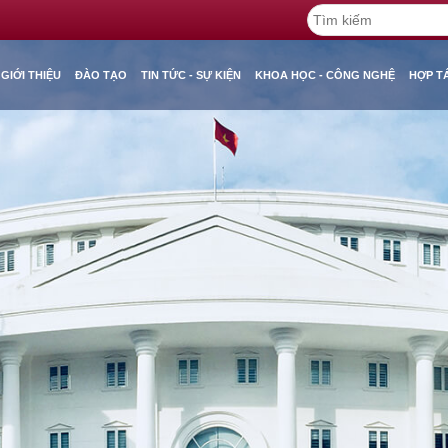
GIỚI THIỆU
ĐÀO TẠO
TIN TỨC - SỰ KIỆN
KHOA HỌC - CÔNG NGHỆ
HỢP T