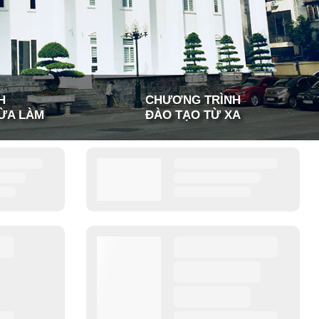
H
CHƯƠNG TRÌNH
ỪA LÀM
ĐÀO TẠO TỪ XA