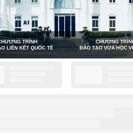
CHƯƠNG TRÌNH
CHƯƠNG TRÌN
O LIÊN KẾT QUỐC TẾ
ĐÀO TẠO VỪA HỌC V