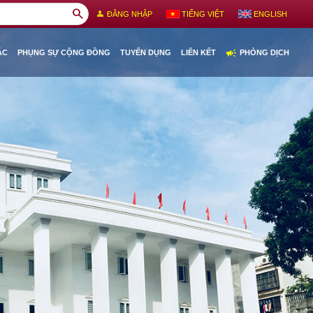
search
person
ĐĂNG NHẬP
TIẾNG VIỆT
ENGLISH
campaign
ÁC
PHỤNG SỰ CỘNG ĐỒNG
TUYỂN DỤNG
LIÊN KẾT
PHÒNG DỊCH