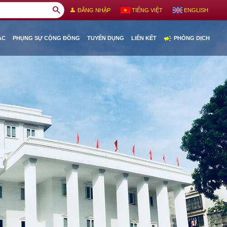
search
person
ĐĂNG NHẬP
TIẾNG VIỆT
ENGLISH
campaign
ÁC
PHỤNG SỰ CỘNG ĐỒNG
TUYỂN DỤNG
LIÊN KẾT
PHÒNG DỊCH