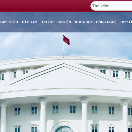
GIỚI THIỆU
ĐÀO TẠO
TIN TỨC - SỰ KIỆN
KHOA HỌC - CÔNG NGHỆ
HỢP T