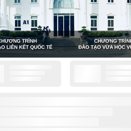
CHƯƠNG TRÌNH
CHƯƠNG TRÌN
O LIÊN KẾT QUỐC TẾ
ĐÀO TẠO VỪA HỌC V