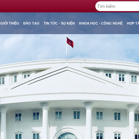
GIỚI THIỆU
ĐÀO TẠO
TIN TỨC - SỰ KIỆN
KHOA HỌC - CÔNG NGHỆ
HỢP T