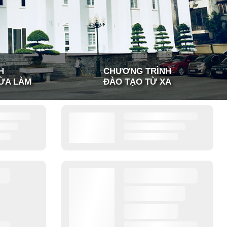
H
CHƯƠNG TRÌNH
ỪA LÀM
ĐÀO TẠO TỪ XA