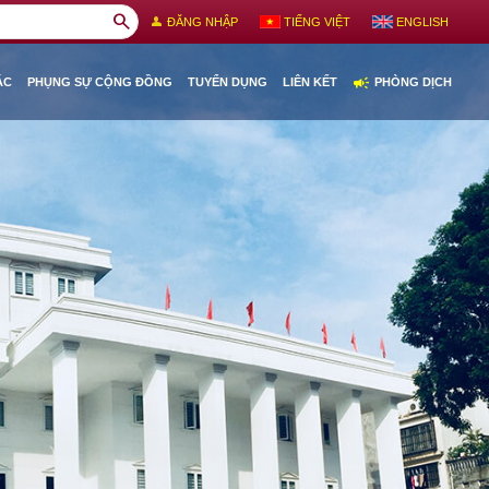
search
person
ĐĂNG NHẬP
TIẾNG VIỆT
ENGLISH
campaign
ÁC
PHỤNG SỰ CỘNG ĐỒNG
TUYỂN DỤNG
LIÊN KẾT
PHÒNG DỊCH