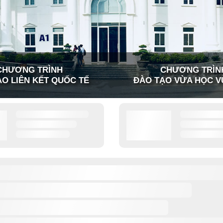
CHƯƠNG TRÌNH
CHƯƠNG TRÌN
O LIÊN KẾT QUỐC TẾ
ĐÀO TẠO VỪA HỌC V