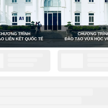
CHƯƠNG TRÌNH
CHƯƠNG TRÌN
O LIÊN KẾT QUỐC TẾ
ĐÀO TẠO VỪA HỌC V