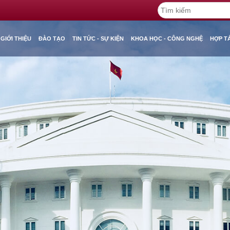
GIỚI THIỆU
ĐÀO TẠO
TIN TỨC - SỰ KIỆN
KHOA HỌC - CÔNG NGHỆ
HỢP T