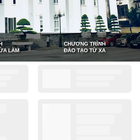
H
CHƯƠNG TRÌNH
ỪA LÀM
ĐÀO TẠO TỪ XA