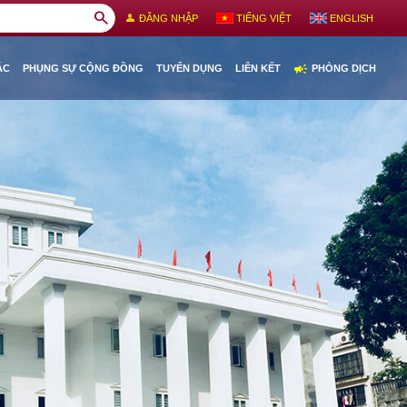
search
person
ĐĂNG NHẬP
TIẾNG VIỆT
ENGLISH
campaign
ÁC
PHỤNG SỰ CỘNG ĐỒNG
TUYỂN DỤNG
LIÊN KẾT
PHÒNG DỊCH