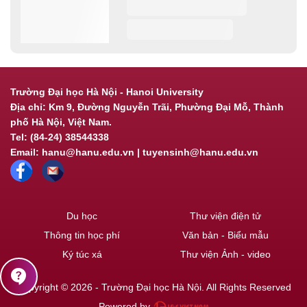
Trường Đại học Hà Nội - Hanoi University
Địa chỉ: Km 9, Đường Nguyễn Trãi, Phường Đại Mỗ, Thành
phố Hà Nội, Việt Nam.
Tel: (84-24) 38544338
Email: hanu@hanu.edu.vn | tuyensinh@hanu.edu.vn
Du học
Thư viện điện tử
Thông tin học phí
Văn bản - Biểu mẫu
Ký túc xá
Thư viện Ảnh - video
contact_support
Copyright © 2026 - Trường Đại học Hà Nội. All Rights Reserved
Powered by