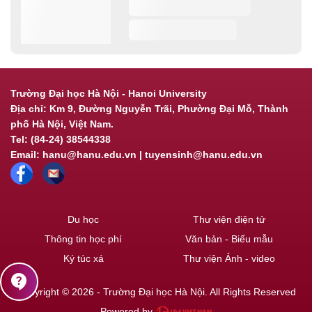
Trường Đại học Hà Nội - Hanoi University
Địa chỉ: Km 9, Đường Nguyễn Trãi, Phường Đại Mỗ, Thành
phố Hà Nội, Việt Nam.
Tel: (84-24) 38544338
Email: hanu@hanu.edu.vn | tuyensinh@hanu.edu.vn
Du học
Thư viện điện tử
Thông tin học phí
Văn bản - Biểu mẫu
Ký túc xá
Thư viện Ảnh - video
contact_support
Copyright © 2026 - Trường Đại học Hà Nội. All Rights Reserved
Powered by