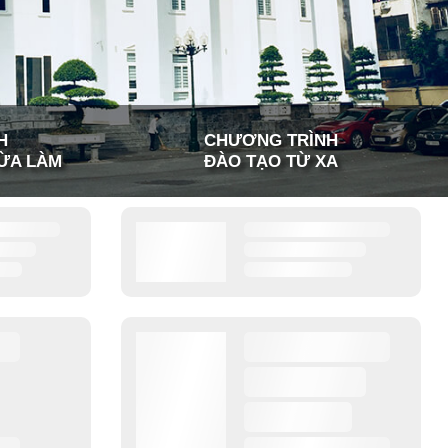
H
CHƯƠNG TRÌNH
ỪA LÀM
ĐÀO TẠO TỪ XA