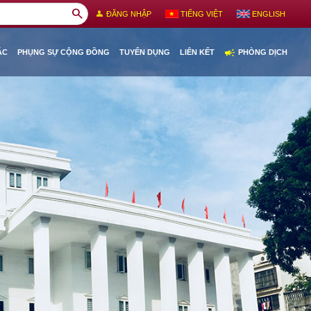
search
person
ĐĂNG NHẬP
TIẾNG VIỆT
ENGLISH
campaign
ÁC
PHỤNG SỰ CỘNG ĐỒNG
TUYỂN DỤNG
LIÊN KẾT
PHÒNG DỊCH