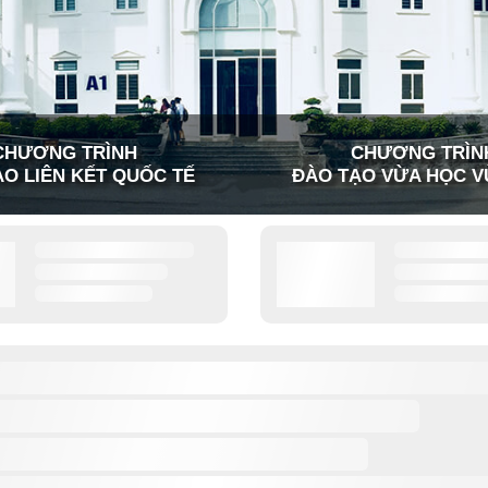
CHƯƠNG TRÌNH
CHƯƠNG TRÌN
O LIÊN KẾT QUỐC TẾ
ĐÀO TẠO VỪA HỌC V