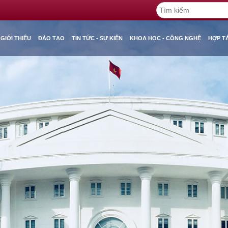
GIỚI THIỆU
ĐÀO TẠO
TIN TỨC - SỰ KIỆN
KHOA HỌC - CÔNG NGHỆ
HỢP T