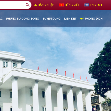
search
person
ĐĂNG NHẬP
TIẾNG VIỆT
ENGLISH
campaign
ÁC
PHỤNG SỰ CỘNG ĐỒNG
TUYỂN DỤNG
LIÊN KẾT
PHÒNG DỊCH