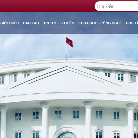
GIỚI THIỆU
ĐÀO TẠO
TIN TỨC - SỰ KIỆN
KHOA HỌC - CÔNG NGHỆ
HỢP T