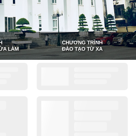
H
CHƯƠNG TRÌNH
ỪA LÀM
ĐÀO TẠO TỪ XA