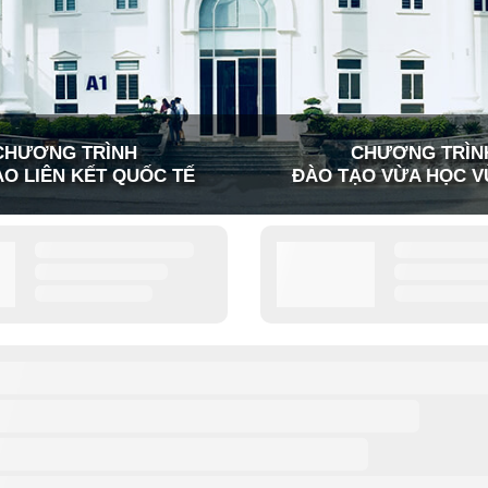
CHƯƠNG TRÌNH
CHƯƠNG TRÌN
O LIÊN KẾT QUỐC TẾ
ĐÀO TẠO VỪA HỌC V