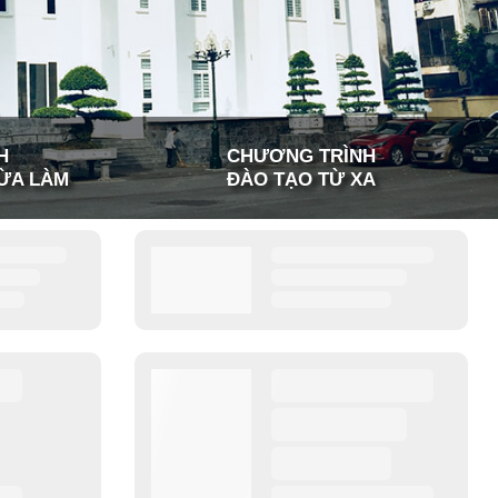
H
CHƯƠNG TRÌNH
ỪA LÀM
ĐÀO TẠO TỪ XA