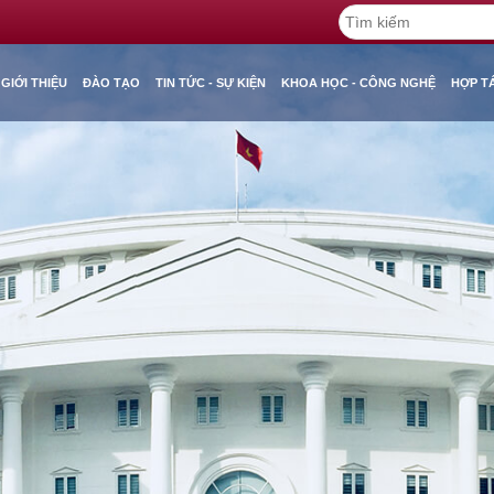
GIỚI THIỆU
ĐÀO TẠO
TIN TỨC - SỰ KIỆN
KHOA HỌC - CÔNG NGHỆ
HỢP T