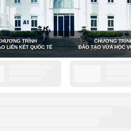
CHƯƠNG TRÌNH
CHƯƠNG TRÌN
O LIÊN KẾT QUỐC TẾ
ĐÀO TẠO VỪA HỌC V