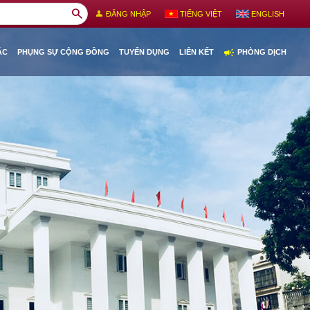
search
person
ĐĂNG NHẬP
TIẾNG VIỆT
ENGLISH
campaign
ÁC
PHỤNG SỰ CỘNG ĐỒNG
TUYỂN DỤNG
LIÊN KẾT
PHÒNG DỊCH