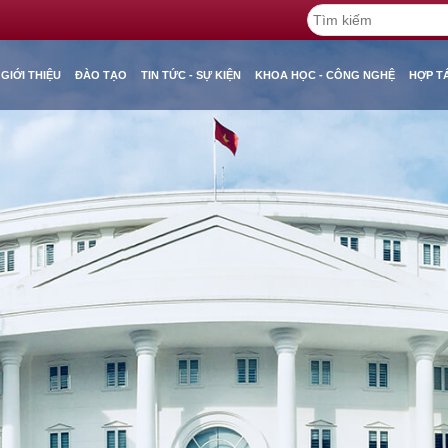
GIỚI THIỆU
ĐÀO TẠO
TIN TỨC - SỰ KIỆN
KHOA HỌC - CÔNG NGHỆ
HỢP T