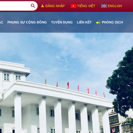
search
person
ĐĂNG NHẬP
TIẾNG VIỆT
ENGLISH
campaign
ÁC
PHỤNG SỰ CỘNG ĐỒNG
TUYỂN DỤNG
LIÊN KẾT
PHÒNG DỊCH