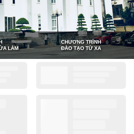
H
CHƯƠNG TRÌNH
ỪA LÀM
ĐÀO TẠO TỪ XA