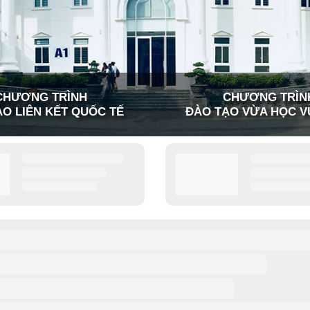
CHƯƠNG TRÌNH
CHƯƠNG TRÌN
O LIÊN KẾT QUỐC TẾ
ĐÀO TẠO VỪA HỌC V