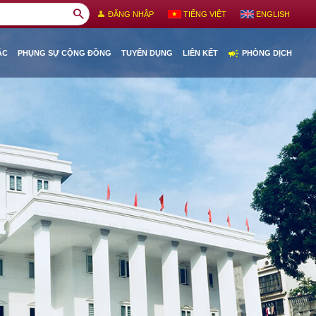
search
person
ĐĂNG NHẬP
TIẾNG VIỆT
ENGLISH
campaign
ÁC
PHỤNG SỰ CỘNG ĐỒNG
TUYỂN DỤNG
LIÊN KẾT
PHÒNG DỊCH