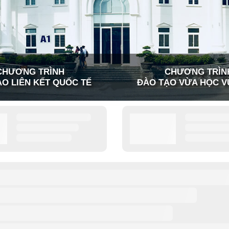
CHƯƠNG TRÌNH
CHƯƠNG TRÌN
O LIÊN KẾT QUỐC TẾ
ĐÀO TẠO VỪA HỌC V