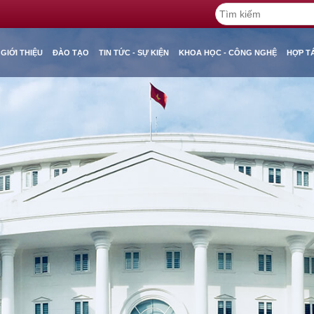
GIỚI THIỆU
ĐÀO TẠO
TIN TỨC - SỰ KIỆN
KHOA HỌC - CÔNG NGHỆ
HỢP T