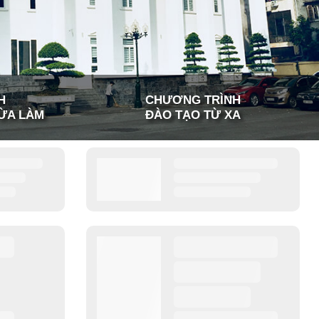
H
CHƯƠNG TRÌNH
ỪA LÀM
ĐÀO TẠO TỪ XA