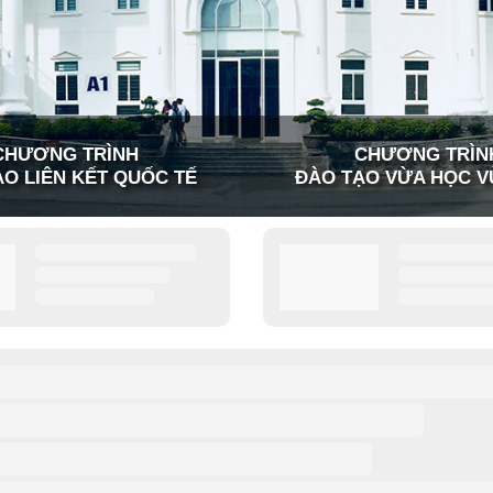
CHƯƠNG TRÌNH
CHƯƠNG TRÌN
O LIÊN KẾT QUỐC TẾ
ĐÀO TẠO VỪA HỌC V