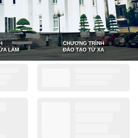
H
CHƯƠNG TRÌNH
ỪA LÀM
ĐÀO TẠO TỪ XA