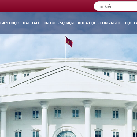
GIỚI THIỆU
ĐÀO TẠO
TIN TỨC - SỰ KIỆN
KHOA HỌC - CÔNG NGHỆ
HỢP T