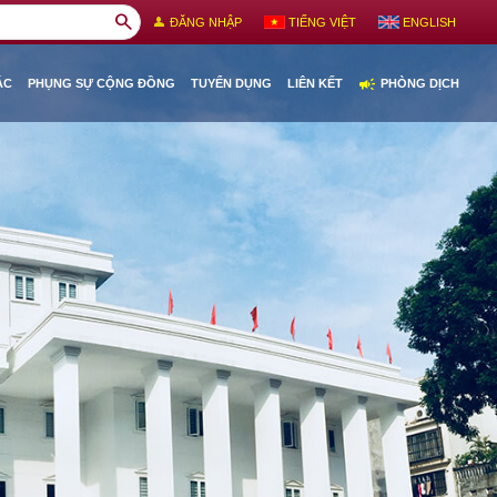
search
person
ĐĂNG NHẬP
TIẾNG VIỆT
ENGLISH
campaign
ÁC
PHỤNG SỰ CỘNG ĐỒNG
TUYỂN DỤNG
LIÊN KẾT
PHÒNG DỊCH