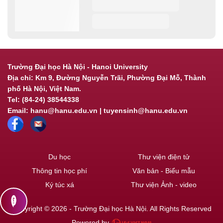
Trường Đại học Hà Nội - Hanoi University
Địa chỉ: Km 9, Đường Nguyễn Trãi, Phường Đại Mỗ, Thành
phố Hà Nội, Việt Nam.
Tel: (84-24) 38544338
Email: hanu@hanu.edu.vn | tuyensinh@hanu.edu.vn
Du học
Thư viện điện tử
Thông tin học phí
Văn bản - Biểu mẫu
Ký túc xá
Thư viện Ảnh - video
contact_support
Copyright © 2026 - Trường Đại học Hà Nội. All Rights Reserved
Powered by